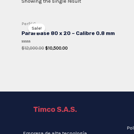
Showing the single result
Perfil C
Sale!
Paral Base 80 x 20 – Calibre 0.8 mm
Rated
Original
Current
$
12,000.00
$
10,500.00
0
price
price
out
was:
is:
of
5
$12,000.00.
$10,500.00.
Timco S.A.S.
Pol
Empresa de alta tecnología