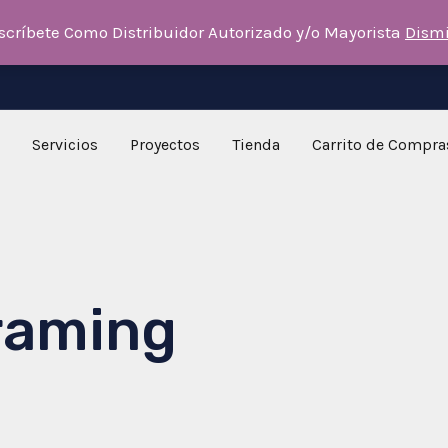
scríbete Como Distribuidor Autorizado y/o Mayorista
Dism
Servicios
Proyectos
Tienda
Carrito de Compra
Framing