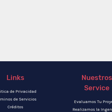
Links
Nuestros
Service
itica de Privacidad
rminos de Servicios
Evaluamos Tu Proy
Créditos
Realizamos la Ingen