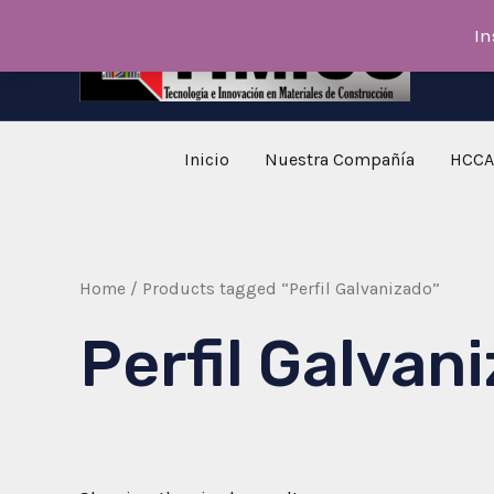
Skip
In
to
content
Inicio
Nuestra Compañía
HCCA
Home
/ Products tagged “Perfil Galvanizado”
Perfil Galvan