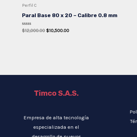
Perfil C
Paral Base 80 x 20 – Calibre 0.8 mm
Rated
Original
Current
$
12,000.00
$
10,500.00
0
price
price
out
was:
is:
of
5
$12,000.00.
$10,500.00.
Timco S.A.S.
Pol
Empresa de alta tecnología
Té
especializada en el
desarrollo de nuevos