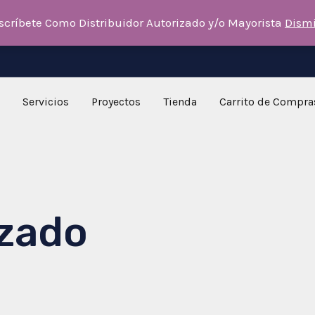
scríbete Como Distribuidor Autorizado y/o Mayorista
Dism
Servicios
Proyectos
Tienda
Carrito de Compra
izado