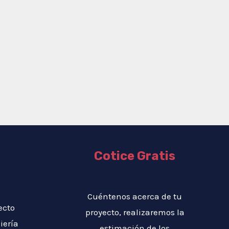
Cotice Gratis
Cuéntenos acerca de tu
ecto
proyecto, realizaremos la
iería
estimación de los