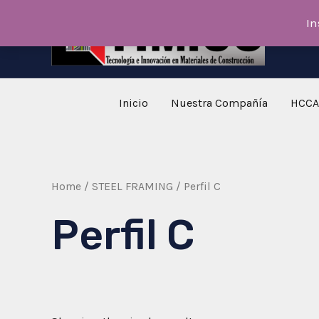
Skip
In
to
content
Inicio
Nuestra Compañía
HCCA
Home
/
STEEL FRAMING
/ Perfil C
Perfil C