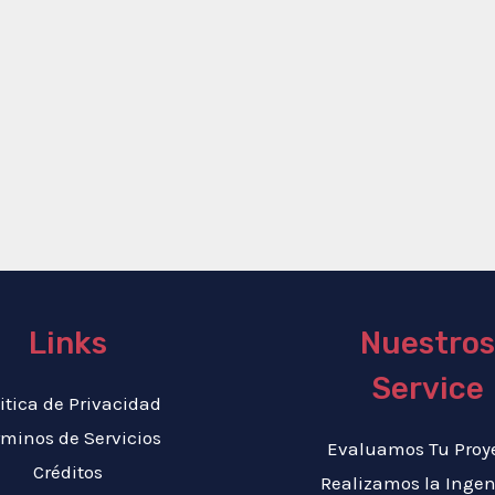
Links
Nuestros
Service
itica de Privacidad
rminos de Servicios
Evaluamos Tu Proy
Créditos
Realizamos la Ingen