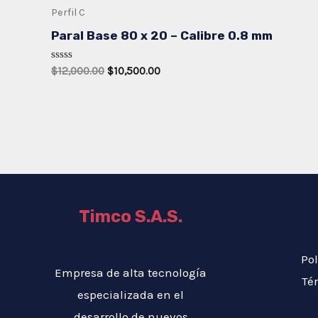
Perfil C
Paral Base 80 x 20 – Calibre 0.8 mm
Rated
Original
Current
$
12,000.00
$
10,500.00
0
price
price
out
was:
is:
of
5
$12,000.00.
$10,500.00.
Timco S.A.S.
Pol
Empresa de alta tecnología
Té
especializada en el
desarrollo de nuevos